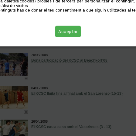
za galetes(cookies) pròpies i de tercers per personalitzar el contingut
àlisi de visites.
ntinguts has de donar el teu consentiment a que siguin utilitzades al te
11/11/2008
El KCSC es reforça amb Berta Alomà
Acceptar
20/08/2008
Bona participació del KCSC al Beachkorf'08
04/05/2008
El KCSC lluita fins al final amb el San Lorenzo (15-13)
26/04/2008
El KCSC cau a casa amb el Vacarisses (3 - 13)