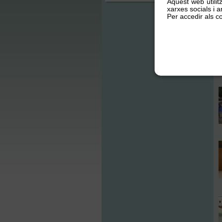
Aquest web utilit
xarxes socials i an
Per accedir als co