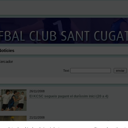
Notícies
ercador
Text
26/11/2008
El KCSC segueix pagant el duríssim inici (20 a 4)
21/11/2008
El KCSC rep un correctiu a la pista del Vallparadís