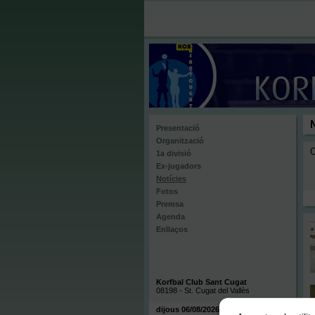
Presentació
Organització
C
1a divisió
Ex-jugadors
Notícies
Fotos
Premsa
Agenda
Enllaços
Korfbal Club Sant Cugat
08198 - St. Cugat del Vallès
dijous 06/08/2026